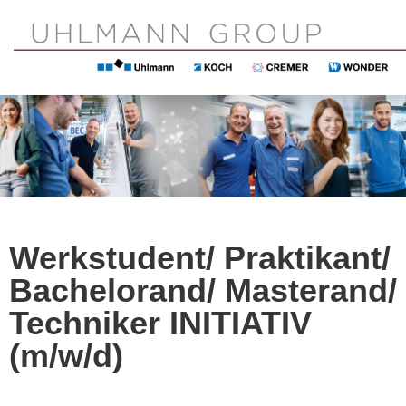
DE
EN
Werkstudent/ Praktikant/
Bachelorand/ Masterand/
Techniker INITIATIV
(m/w/d)